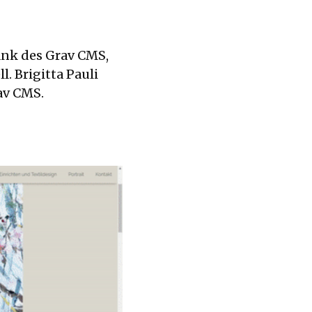
dank des Grav CMS,
 Brigitta Pauli
av CMS.