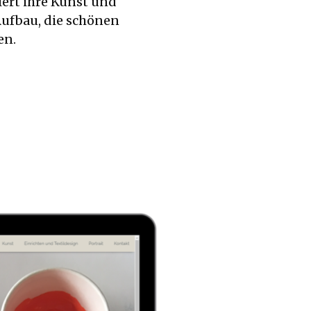
iert ihre Kunst und
 Aufbau, die schönen
en.