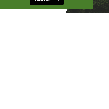
Einverstanden
Diese Brücken bauen wir
Wir sind Akazie IT - ein Unternehmen aus
dem Simmental. An der Lenk arbeiten wir im
Büro an neuen Webseiten,
Konfigurationslösungen und Empfehlungen
für IT-Anlagen. Die folgenden drei Gebiete
sind unsere Spezialbereiche - wir freuen uns
auf eine Zusammenarbeit oder
Anfrage
.